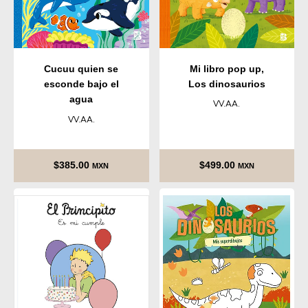
Mi libro pop up,
Cucuu quien se
Los dinosaurios
esconde bajo el
agua
VV.AA.
VV.AA.
$
385.00
$
499.00
MXN
MXN