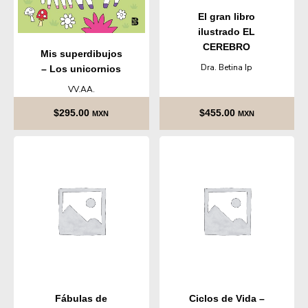
El gran libro
ilustrado EL
CEREBRO
Mis superdibujos
Dra. Betina Ip
– Los unicornios
VV.AA.
$
295.00
$
455.00
MXN
MXN
Fábulas de
Ciclos de Vida –