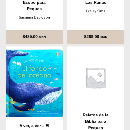
Esopo para
Las Ranas
Peques
Lesley Sims
Susanna Davidson
$
485.00
$
289.00
MXN
MXN
Relatos de la
Biblia para
A ver, a ver – El
Peques