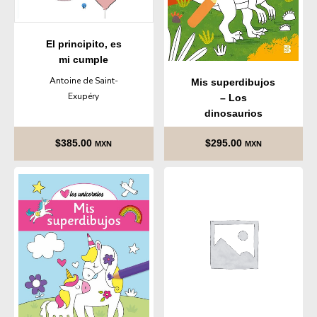
El principito, es
mi cumple
Antoine de Saint-
Mis superdibujos
Exupéry
– Los
dinosaurios
VV.AA.
$
385.00
$
295.00
MXN
MXN