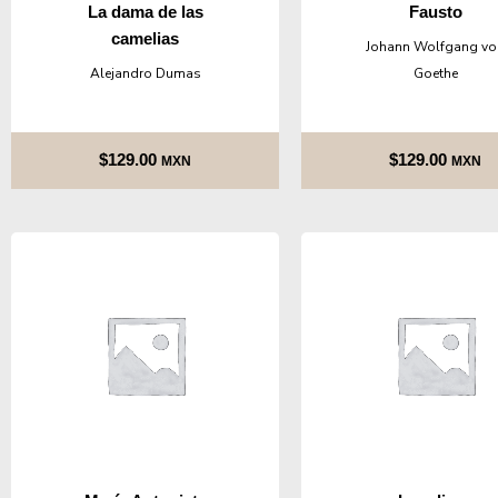
La dama de las
Fausto
camelias
Johann Wolfgang vo
Alejandro Dumas
Goethe
$
129.00
$
129.00
MXN
MXN