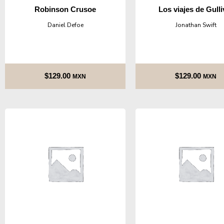
Robinson Crusoe
Los viajes de Gulli
Daniel Defoe
Jonathan Swift
$
129.00
$
129.00
MXN
MXN