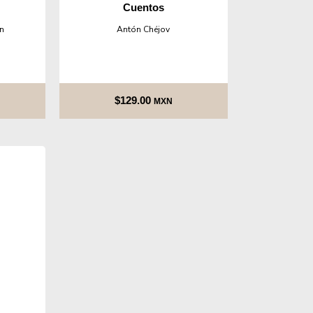
Cuentos
n
Antón Chéjov
$
129.00
MXN