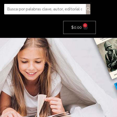
0
Cart
$
0.00