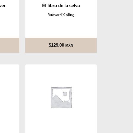
ver
El libro de la selva
Rudyard Kipling
$
129.00
MXN