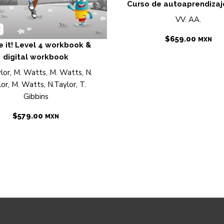
Curso de autoaprendizaj
VV. AA.
$
659.00
MXN
e it! Level 4 workbook &
digital workbook
lor, M. Watts, M. Watts, N.
or, M. Watts, N.Taylor, T.
Gibbins
$
579.00
MXN