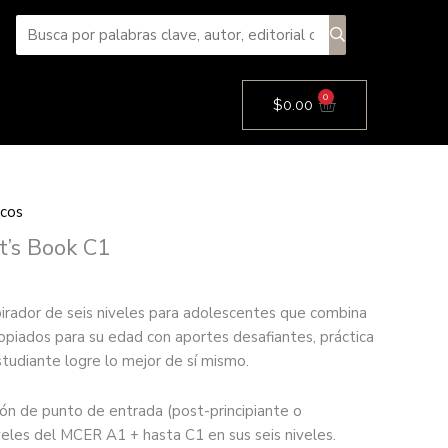
0
Cart
$
0.00
cos
t’s Book C1
pirador de seis niveles para adolescentes que combina
opiados para su edad con aportes desafiantes, práctica
tudiante logre lo mejor de sí mismo.
ón de punto de entrada (post-principiante o
veles del MCER A1 + hasta C1 en sus seis niveles.