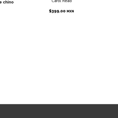
Carol Read
e chino
$
399.00
MXN