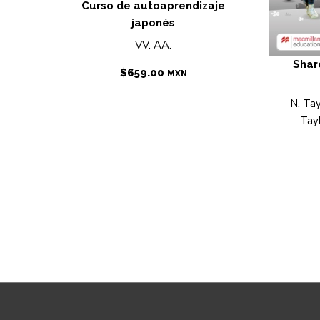
Curso de autoaprendizaje
japonés
VV. AA.
Shar
$
659.00
MXN
N. Tay
Tayl