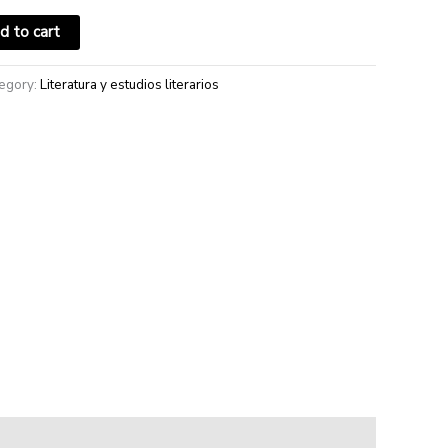
d to cart
egory:
Literatura y estudios literarios