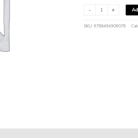
-
+
Ad
SKU:
9788494909078
Cat