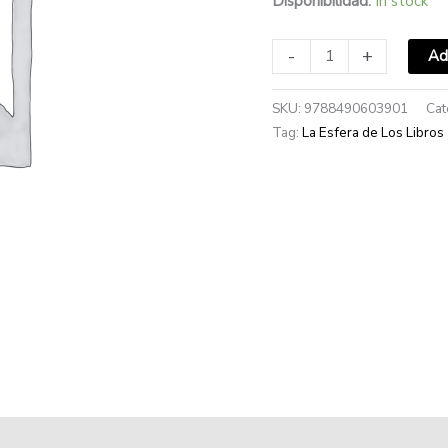
Disponibilidad:
In stock
-
+
Ad
SKU:
9788490603901
Cat
Tag:
La Esfera de Los Libros