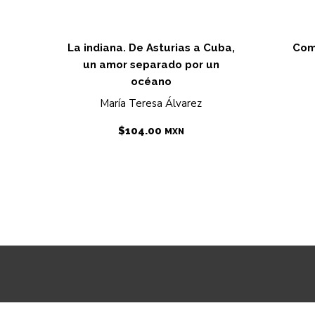
La indiana. De Asturias a Cuba,
Com
un amor separado por un
océano
María Teresa Álvarez
$
104.00
MXN
free spins no deposit