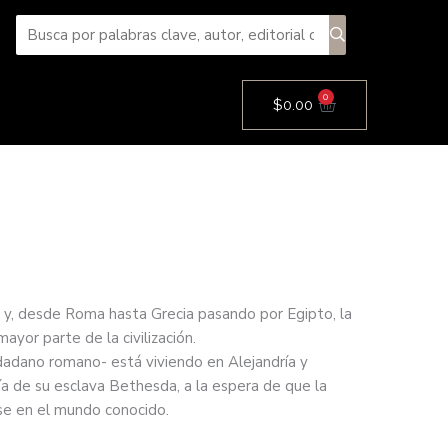
0
Cart
$
0.00
 y, desde Roma hasta Grecia pasando por Egipto, la
mayor parte de la civilización.
dadano romano- está viviendo en Alejandría y
a de su esclava Bethesda, a la espera de que la
se en el mundo conocido.