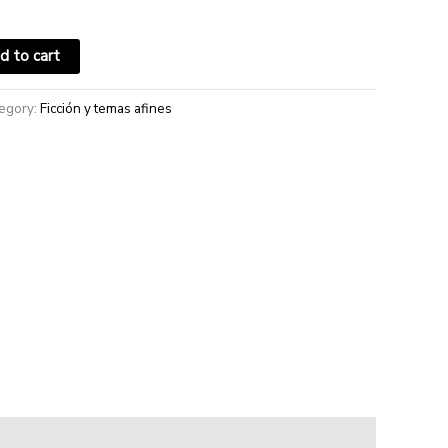
d to cart
egory:
Ficción y temas afines