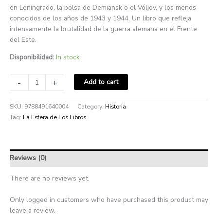
en Leningrado, la bolsa de Demiansk o el Vóljov, y los menos
conocidos de los años de 1943 y 1944. Un libro que refleja
intensamente la brutalidad de la guerra alemana en el Frente
del Este.
Disponibilidad:
In stock
-
+
Add to cart
SKU:
9788491640004
Category:
Historia
Tag:
La Esfera de Los Libros
Reviews (0)
There are no reviews yet.
Only logged in customers who have purchased this product may
leave a review.