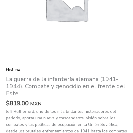
y
genocidio
en
el
frente
del
Este.
quantity
Historia
La guerra de la infantería alemana (1941-
1944). Combate y genocidio en el frente del
Este.
$
819.00
MXN
Jeff Rutherford, uno de los más brillantes historiadores del
periodo, aporta una nueva y trascendental visión sobre los
combates y las políticas de ocupación en la Unión Soviética,
desde los brutales enfrentamientos de 1941 hasta los combates