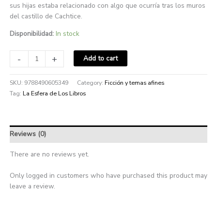
sus hijas estaba relacionado con algo que ocurría tras los muros
del castillo de Cachtice.
Disponibilidad:
In stock
-
+
Add to cart
SKU:
9788490605349
Category:
Ficción y temas afines
Tag:
La Esfera de Los Libros
Reviews (0)
There are no reviews yet.
Only logged in customers who have purchased this product may
leave a review.