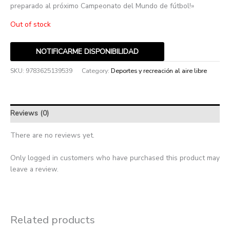
preparado al próximo Campeonato del Mundo de fútbol!»
Out of stock
NOTIFICARME DISPONIBILIDAD
SKU:
9783625139539
Category:
Deportes y recreación al aire libre
Reviews (0)
There are no reviews yet.
Only logged in customers who have purchased this product may
leave a review.
Related products