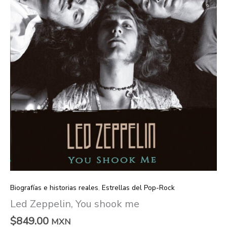
Biografías e historias reales
,
Estrellas del Pop-Rock
Led Zeppelin, You shook me
$
849.00
MXN