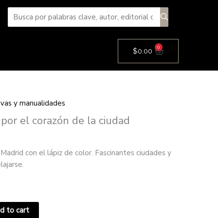
0
Cart
$
0.00
tivas y manualidades
por el corazón de la ciudad
Madrid con el lápiz de color. Fascinantes ciudades y
lajarse.
d to cart