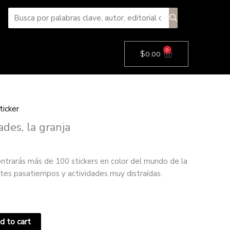
0
Cart
$
0.00
ticker
ades, la granja
ontrarás más de 100 stickers en color del mundo de la
ntes pasatiempos y actividades muy distraídas.
d to cart