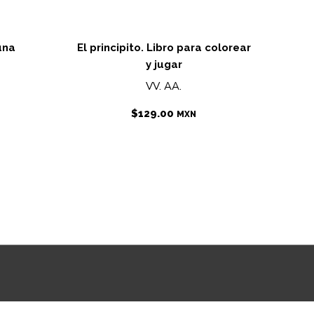
una
El principito. Libro para colorear
y jugar
VV. AA.
$
129.00
MXN