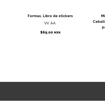
Formas. Libro de stickers
Mi
Caball
VV. AA.
p
$
69.00
MXN
free spins no deposit