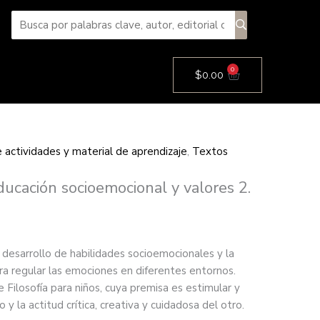
0
Cart
$
0.00
de actividades y material de aprendizaje
,
Textos
ducación socioemocional y valores 2.
desarrollo de habilidades socioemocionales y la
ra regular las emociones en diferentes entornos.
 Filosofía para niños, cuya premisa es estimular y
 y la actitud crítica, creativa y cuidadosa del otro.