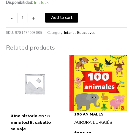
Disponibilidad:
In stock
-
+
Add to cart
SKU:
9781474993685
Category:
Infantil-Educativos
Related products
100 ANIMALES
¡Una historia en 10
AURORA BURGUÉS
minutos! El caballo
salvaje
$
299.00