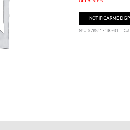
Out of stock
NOTIFICARME DIS
SKU:
9788417430931
Cat