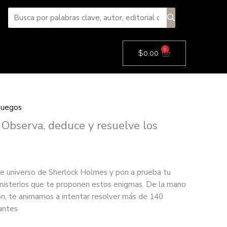
0
Cart
$
0.00
 juegos
 Observa, deduce y resuelve los
te universo de Sherlock Holmes y pon a prueba tu
y misterios que te proponen estos enigmas. De la mano
on, te animamos a intentar resolver más de 140
nantes