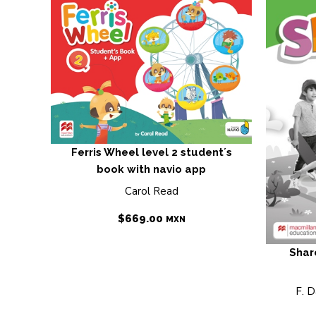
Ferris Wheel level 2 student´s
book with navio app
Carol Read
$
669.00
MXN
Shar
F. D