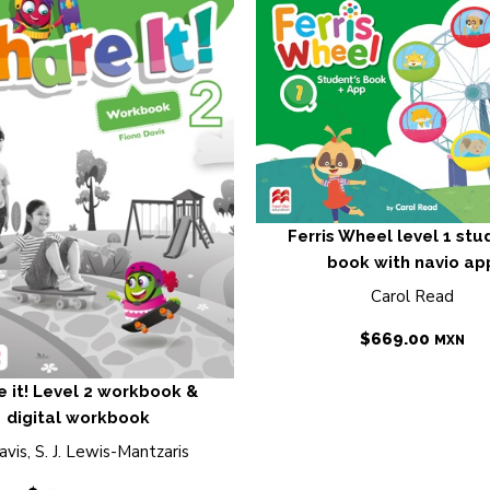
Ferris Wheel level 1 stu
book with navio ap
Carol Read
$
669.00
MXN
e it! Level 2 workbook &
digital workbook
avis, S. J. Lewis-Mantzaris