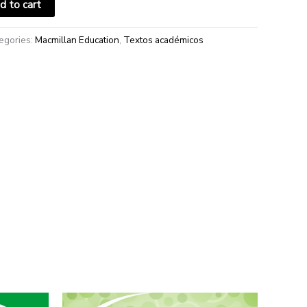
d to cart
egories:
Macmillan Education
,
Textos académicos