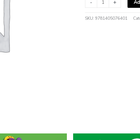
-
+
Ad
Audio
CD
quantity
SKU:
9781405076401
Cat