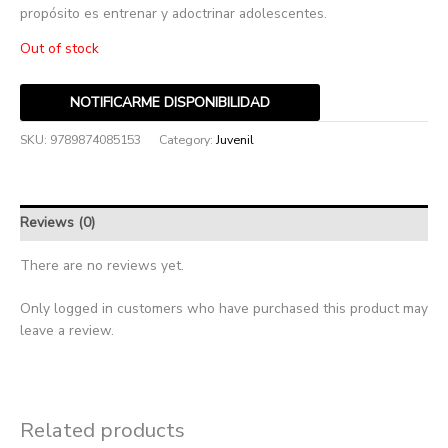
propósito es entrenar y adoctrinar adolescentes.
Out of stock
NOTIFICARME DISPONIBILIDAD
SKU:
9789874085153
Category:
Juvenil
Reviews (0)
There are no reviews yet.
Only logged in customers who have purchased this product may
leave a review.
Related products