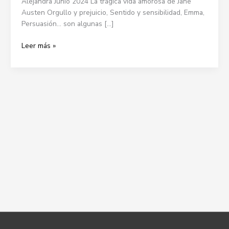
Alejandra Junio 2024 La trágica vida amorosa de Jane
de
Austen Orgullo y prejuicio, Sentido y sensibilidad, Emma,
Jane
Persuasión… son algunas […]
Austen
Leer más »