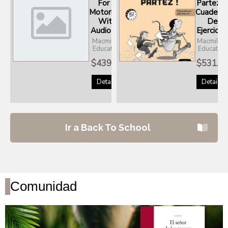
For A
Partez! 2
Motorbike
Cuadern
With
De
Audio CD
Ejercicios
Macmillan
Macmillan
Education
Education
$
439.00
$
531.0
Details
Details
Ir a Back To School
Comunidad