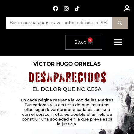
F
I
T
Ir
a
n
i
al
c
s
k
contenido
e
t
t
b
a
o
o
g
k
o
r
Me
k
a
0
Cart
$
0.00
m
VÍCTOR HUGO ORNELAS
EL DOLOR QUE NO CESA
En cada página resuena la voz de las Madres
Buscadoras y la certeza de que, mientras
ellas sigan levantándose cada día, así sea
con el corazón roto, es posible el anhelo de
construir una sociedad en la que prevalezca
la justicia.