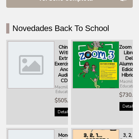
Novedades Back To School
China
Zoom 3 -
With
Libro
Extra
Del
Exercises
Alumno -
And
Edición
Audio
Híbrida
CD
Macmillan
Education
Macmillan
Education
$
730.00
$
505.00
Details
Details
Money
3, 2, 1