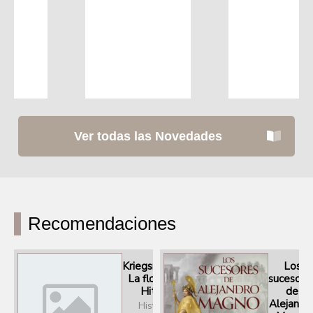
Ver todas las Novedades
Recomendaciones
Kriegsmarine.
Los
La flota de
sucesore
Hitler
de
Alejandr
Historia