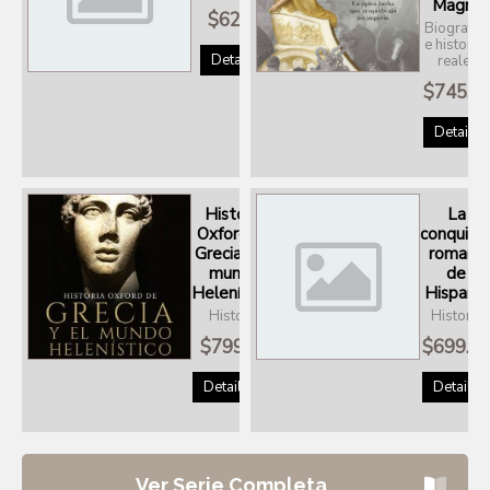
Magno
$
629.00
Biografía
e historia
Details
reales
$
745.0
Details
Historia
La
Oxford de
conquist
Grecia y el
romana
mundo
de
Helenístico
Hispania
Historia
Historia
$
799.00
$
699.0
Details
Details
Ver Serie Completa