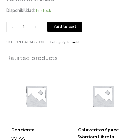
Disponibilidad:
In stock
-
+
Add to cart
SKU:
9788419472090
Category:
Infantil
Related products
Cencienta
Calaveritas Space
Warriors Libreta
VV. AA.