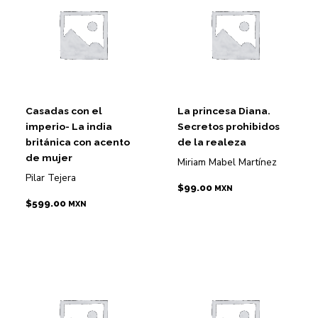
Casadas con el
La princesa Diana.
imperio- La india
Secretos prohibidos
británica con acento
de la realeza
de mujer
Miriam Mabel Martínez
Pilar Tejera
$
99.00
MXN
$
599.00
MXN