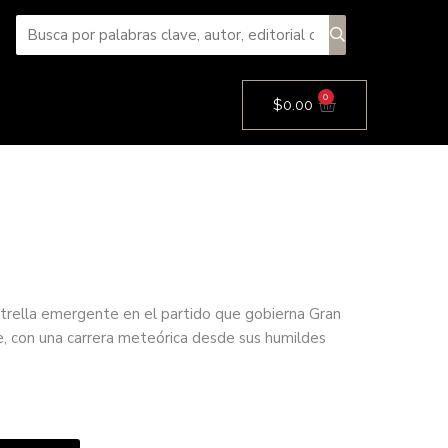
0
Cart
$
0.00
trella emergente en el partido que gobierna Gran
te, con una carrera meteórica desde sus humildes