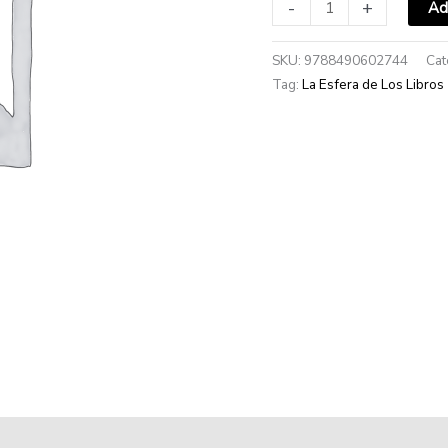
-
+
Ad
SKU:
9788490602744
Cat
Tag:
La Esfera de Los Libros