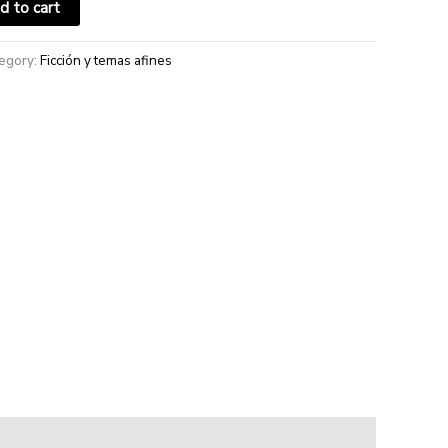
d to cart
egory:
Ficción y temas afines