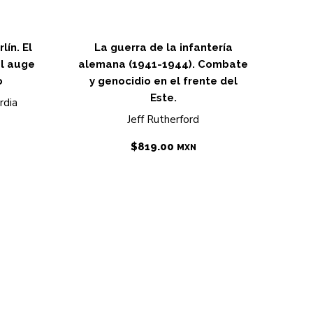
lín. El
La guerra de la infantería
el auge
alemana (1941-1944). Combate
o
y genocidio en el frente del
Este.
rdia
Jeff Rutherford
$
819.00
MXN