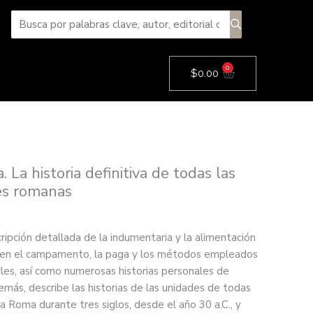
0
Cart
$
0.00
La historia definitiva de todas las
es romanas
cripción detallada de la indumentaria y la alimentación
ida en el campamento, la paga y los métodos empleados
rles, así como numerosas historias personales de
ás, describe las historias de las unidades de todas
 a Roma durante tres siglos, desde el año 30 a.C., y