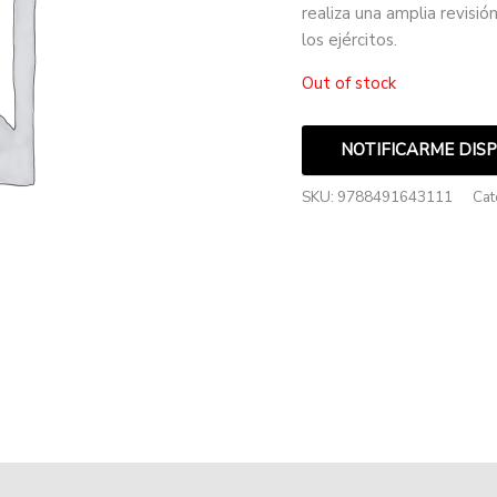
realiza una amplia revisi
los ejércitos.
Out of stock
NOTIFICARME DIS
SKU:
9788491643111
Cat