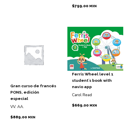
$
799.00
MXN
Ferris Wheel level 1
student´s book with
Gran curso de francés
navio app
PONS, edición
Carol Read
especial
$
669.00
MXN
VV. AA.
$
889.00
MXN